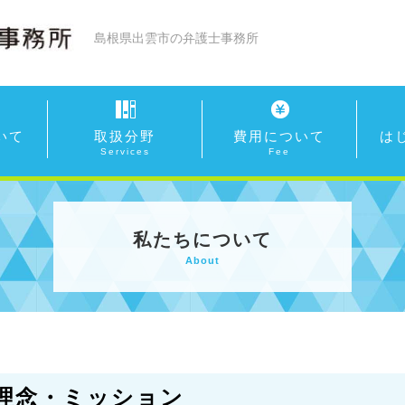
島根県出雲市の弁護士事務所
いて
取扱分野
費用について
は
私たちについて
About
理念・ミッション