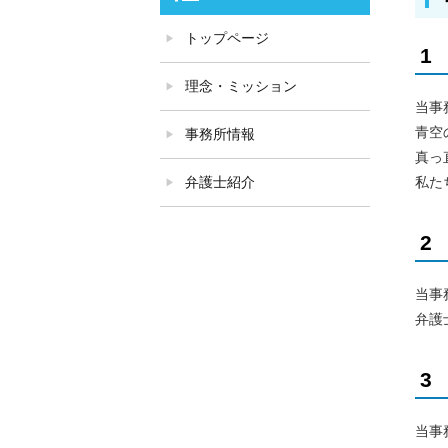
トップページ
1
理念・ミッション
当事
青空
事務所情報
真っ
弁護士紹介
私た
2
当事
弁護
3
当事