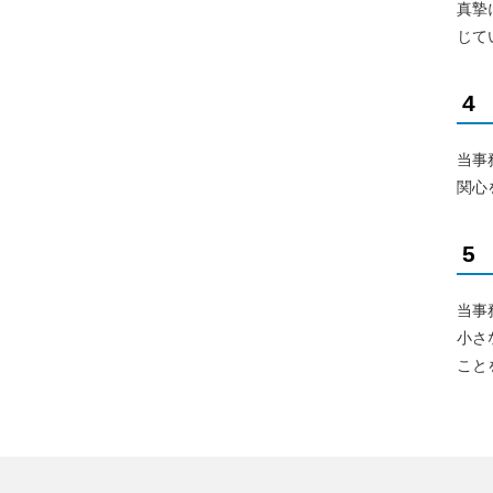
真摯
じて
4
当事
関心
5
当事
小さ
こと